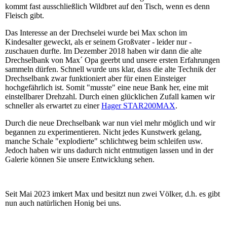
kommt fast ausschließlich Wildbret auf den Tisch, wenn es denn
Fleisch gibt.
Das Interesse an der Drechselei wurde bei Max schon im
Kindesalter geweckt, als er seinem Großvater - leider nur -
zuschauen durfte. Im Dezember 2018 haben wir dann die alte
Drechselbank von Max´ Opa geerbt und unsere ersten Erfahrungen
sammeln dürfen. Schnell wurde uns klar, dass die alte Technik der
Drechselbank zwar funktioniert aber für einen Einsteiger
hochgefährlich ist. Somit "musste" eine neue Bank her, eine mit
einstellbarer Drehzahl. Durch einen glücklichen Zufall kamen wir
schneller als erwartet zu einer
Hager STAR200MAX
.
Durch die neue Drechselbank war nun viel mehr möglich und wir
begannen zu experimentieren. Nicht jedes Kunstwerk gelang,
manche Schale "explodierte" schlichtweg beim schleifen usw.
Jedoch haben wir uns dadurch nicht entmutigen lassen und in der
Galerie können Sie unsere Entwicklung sehen.
Seit Mai 2023 imkert Max und besitzt nun zwei Völker, d.h. es gibt
nun auch natürlichen Honig bei uns.